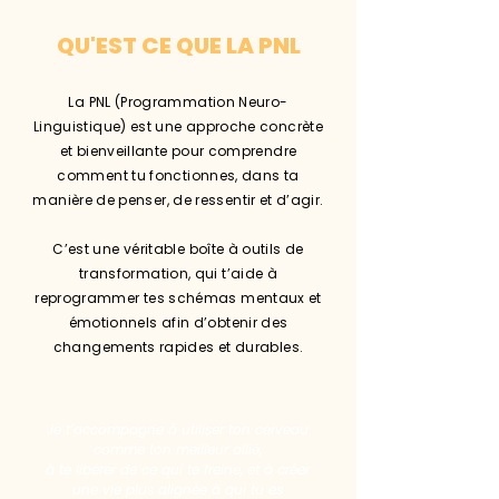
QU'EST CE QUE LA PNL
La PNL (Programmation Neuro-
Linguistique) est une approche concrète
et bienveillante pour comprendre
comment tu fonctionnes, dans ta
manière de penser, de ressentir et d’agir.
C’est une véritable boîte à outils de
transformation, qui t’aide à
reprogrammer tes schémas mentaux et
émotionnels afin d’obtenir des
changements rapides et durables.
Je t’accompagne à utiliser ton cerveau
comme ton meilleur allié,
à te libérer de ce qui te freine, et à créer
une vie plus alignée à qui tu es