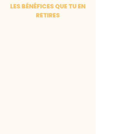
LES BÉNÉFICES QUE TU EN
RETIRES
Atteindre tes objectifs avec clarté et
confiance.
Améliorer ta communication et créer des
liens plus authentiques.
Renforcer ton estime et ton pouvoir
personnel.
Transformer tes émotions limitantes
(stress, peur, doute) en ressources