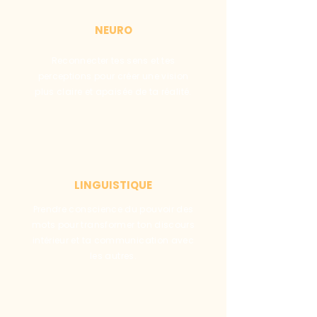
NEURO
Reconnecter tes sens et tes
perceptions pour créer une vision
plus claire et apaisée de ta réalité.
LINGUISTIQUE
Prendre conscience du pouvoir des
mots pour transformer ton discours
intérieur et ta communication avec
les autres.