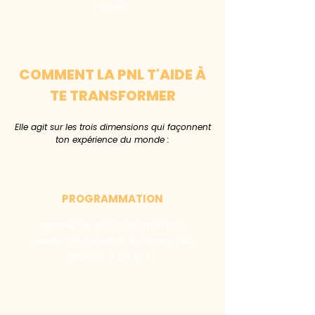
vraiment.
COMMENT LA PNL T'AIDE À
TE TRANSFORMER
Elle agit sur les trois dimensions qui façonnent
ton expérience du monde :
PROGRAMMATION
Identifier tes automatismes pour
adopter de nouvelles stratégies plus
alignées à qui tu es.