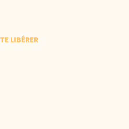
TE LIBÉRER
 qui te retiennent.