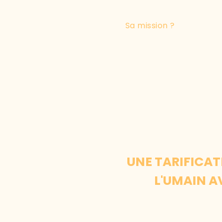
Sa mission ?
Offrir à t
les circonstances.
Parce que “
dans un mon
UNE TARIFICATI
L'UMAIN A
Arkhépa repose sur 