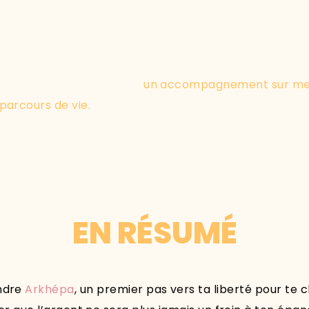
 ta “cage”.
 souffle, ta liberté.
que te propose Arkhépa :
un accompagnement sur mesu
parcours de vie.
EN RÉSUMÉ
indre
Arkhépa
, un premier pas vers ta liberté pour te ch