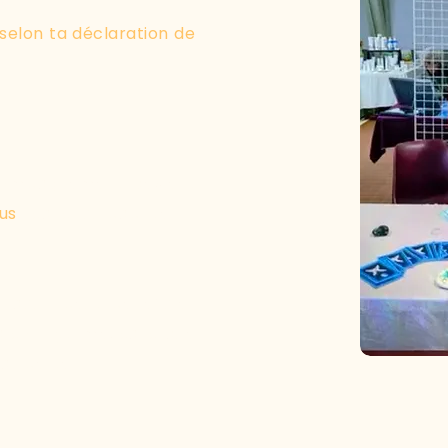
e :
 selon ta déclaration de
ccompagnement devient
us
, sans culpabilité ni
hacun peut bénéficier
 à son rythme, sans que
a liberté.