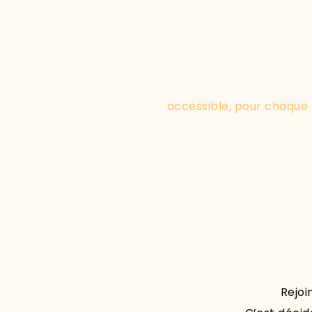
De t’autoriser à sortir de
De retrouver ton élan, ton
Et c’est exactement ce 
accessible, pour chaque 
Rejo