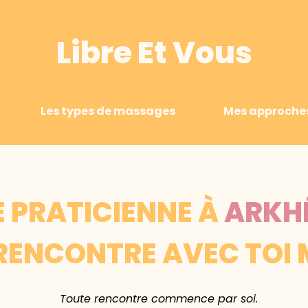
Libre Et Vous
Les types de massages
Mes approche
E PRATICIENNE À
ARKH
RENCONTRE AVEC TOI
Toute rencontre commence par soi.