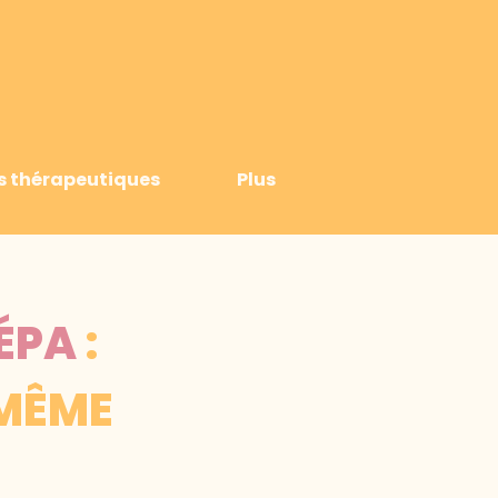
s thérapeutiques
Plus
ÉPA
:
 MÊME