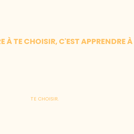
 À TE CHOISIR, C'EST APPRENDRE À 
hangement.
épasser tes croyances limitantes et briser les chaînes
e décision :
TE CHOISIR.
’est décider de reprendre les rênes de ta vie.