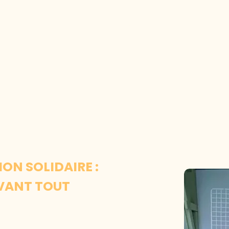
ous la possibilité d’être accompagné, peu importe les 
de juste, chacun doit avoir sa place
.”
ON SOLIDAIRE :
VANT TOUT
un modèle simple et