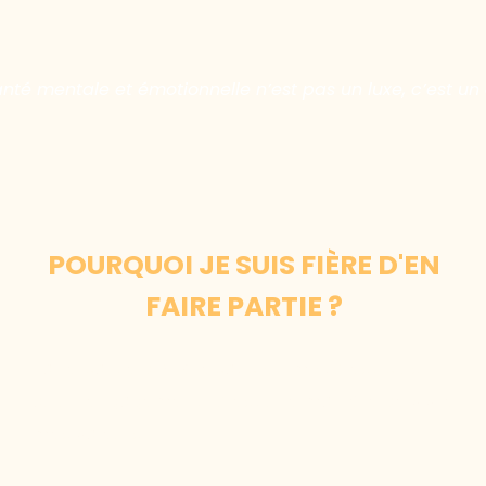
anté mentale et émotionnelle n’est pas un luxe, c’est un d
POURQUOI JE SUIS FIÈRE D'EN
FAIRE PARTIE ?
Faire partie d’Arkhépa, pour moi, c’est plus
qu’un engagement : c’est une manière de vivre
mes valeurs.