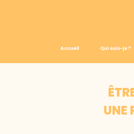
Accueil
Qui suis-je ?
​ÊTR
UNE 