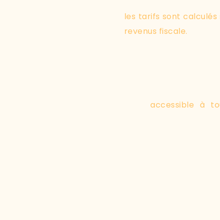
profondément équitabl
les tarifs sont calculés
revenus fiscale.
Oui, tu as bien lu !
Cela signifie que l’a
enfin
accessible à to
contrainte.
Grâce à ce modèle, c
d’un suivi sur mesure,
l’argent soit un frein à s