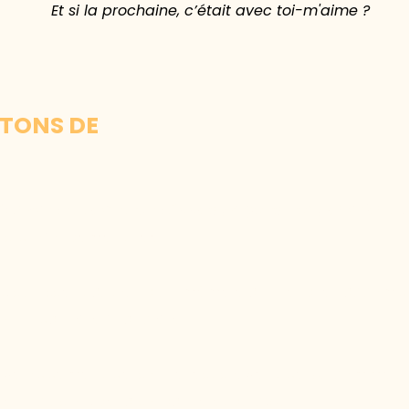
Et si la prochaine, c’était avec toi-m'aime ?
RTONS DE
“
Ouvre les Portes de l’Accompagnement pour Tous
”
uis profondément liée.
, s’unissent autour d’un même élan : rendre l’acco
on ni barrière financière.
éveloppement personnel est souvent perçu comme un 
 l’inclusion, de la solidarité et du cœur.