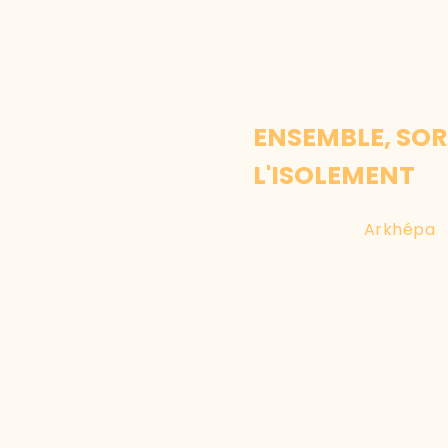
ENSEMBLE, SO
L'ISOLEMENT
L’association
Arkhépa
: 
humaine à laquelle je s
De nombreux praticiens
à chacun, sans distincti
Dans un monde où le d
un autre chemin, celui de