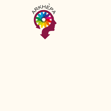
, une belle aventure
mpagnement accessible
luxe, Arkhépa choisit