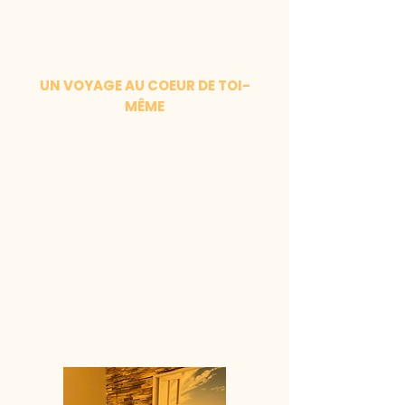
UN VOYAGE AU COEUR DE TOI-
MÊME
Ce massage est bien plus qu’un
soin du corps.
Il est une invitation à te reconnecter
à toi-même, à ressentir, à respirer, à
t’ouvrir.
Dans cet instant suspendu, il n’y a
rien à faire, rien à prouver… juste être,
ici et maintenant, bercé(e) par la
présence et la douceur.