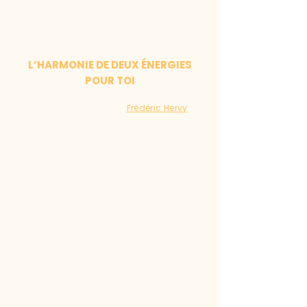
L’HARMONIE DE DEUX ÉNERGIES
POUR TOI
C’est ensemble, avec
Frédéric Hervy
,
masseur certifié en Tao sensuel et
mon mari avec qui je partage ma vie
depuis plus de 25 ans, que nous te
proposons ce moment unique.
À travers notre pratique commune,
empreinte de respect, de complicité et
de sensibilité tantrique, nous
t’accueillons dans un espace
chaleureux, sécurisé et profondément
humain.