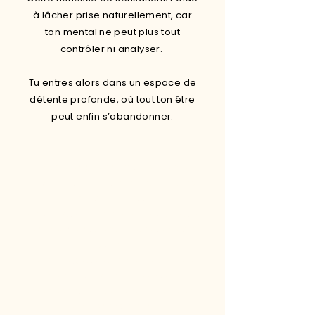
à lâcher prise naturellement, car
ton mental ne peut plus tout
contrôler ni analyser.
Tu entres alors dans un espace de
détente profonde, où tout ton être
peut enfin s’abandonner.
Accompagné par notre présence
bienveillante, tu rentres dans un espace
où tout ralentit.
Ce soin est une danse fluide, orchestrée
par deux praticiens à l'écoute de ton
corps.
Chaque geste est amplifié, chaque
sensation est doublée, vous
enveloppant dans une bulle de détente
et d'abandon total.