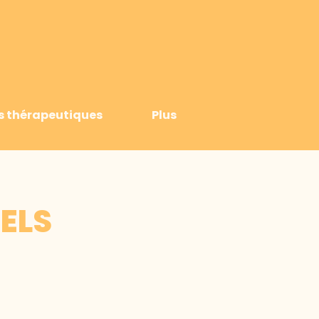
s thérapeutiques
Plus
ELS