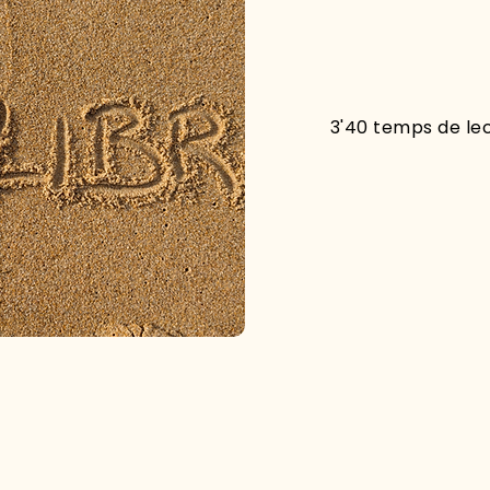
3'40 temps de le