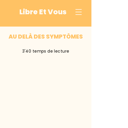
Libre Et Vous
AU DELÀ DES SYMPTÔMES
3'40 temps de lecture
Tu n'es pas ta maladie.
As-tu déjà entendu quelqu'un dire
"Je suis malade" ou "Je suis
dépressive" ?
C'est une phrase que nous utilisons
souvent, mais qui peut avoir un
impact énorme sur notre chemin vers
la guérison.