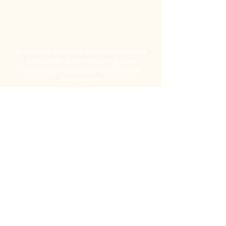
Si ces mots résonnent en vous et que vous
sentez l’élan d’aller plus loin, je vous
accompagne avec présence, écoute et
bienveillance.
SUIVEZ MOI
06 67 44 23 92
libreetvous40@gmail.com